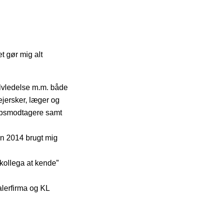
t gør mig alt
elvledelse m.m. både
ejersker, læger og
ælpsmodtagere samt
n 2014 brugt mig
kollega at kende”
alerfirma og KL