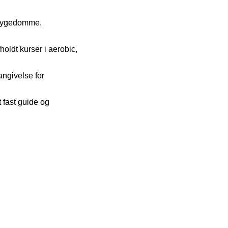
e sygedomme.
oldt kurser i aerobic,
angivelse for
 fast guide og