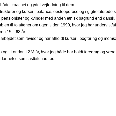
 bådet coachet og ydet vejledning til dem.
nstruktører og kurser i balance, oesteoporose og i gigtrelatered
 pensionister og kvinder med anden etnisk bagrund end dansk.
 en til to aftener om ugen siden 1999, hvor jeg har undervist/afh
en 15 – 63 år.
arbejdet som revisor og har afholdt kurser i bogføring og moms
 og i London i 2 ½ år, hvor jeg både har holdt foredrag og været
dannelse som lastbilchauffør.