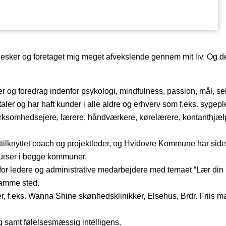
sker og foretaget mig meget afvekslende gennem mit liv. Og de
er og foredrag indenfor psykologi, mindfulness, passion, mål, s
ler og har haft kunder i alle aldre og erhverv som f.eks. sygepl
, virksomhedsejere, lærere, håndværkere, kørelærere, kontanthj
lknyttet coach og projektleder, og Hvidovre Kommune har side
kurser i begge kommuner.
for ledere og administrative medarbejdere med temaet “Lær din 
samme sted.
 f.eks. Wanna Shine skønhedsklinikker, Elsehus, Brdr. Friis m
ag samt følelsesmæssig intelligens.